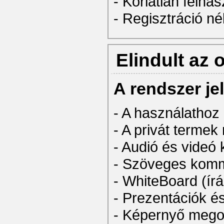
- Korlátlan felhas
- Regisztráció nél
Elindult az
A rendszer je
- A használathoz
- A privát termek
- Audió és videó 
- Szöveges kom
- WhiteBoard (írá
- Prezentációk é
- Képernyő mego