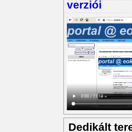
verziói
Dedikált te