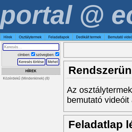
portal @ e
Hírek
Osztálytermek
Feladatlapok
Dedikált termek
Bemutató vide
címben:
szövegben:
Keresés törlése
Mehet
Rendszerünk
HÍREK
Közérdekű (Mindenkinek)
(8)
Az osztályterme
bemutató videóit
Feladatlap 