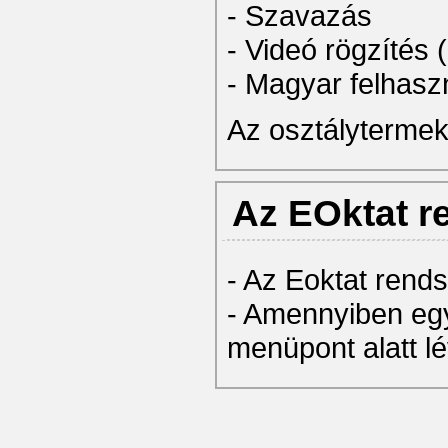
- Szavazás
- Videó rögzítés 
- Magyar felhaszn
Az osztályterme
Az EOktat r
- Az Eoktat rend
- Amennyiben eg
menüpont alatt l