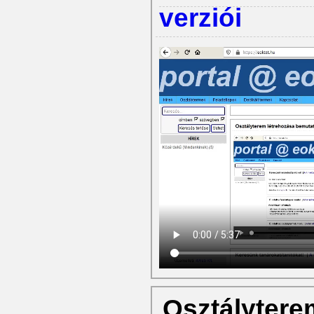
verziói
Osztálytere